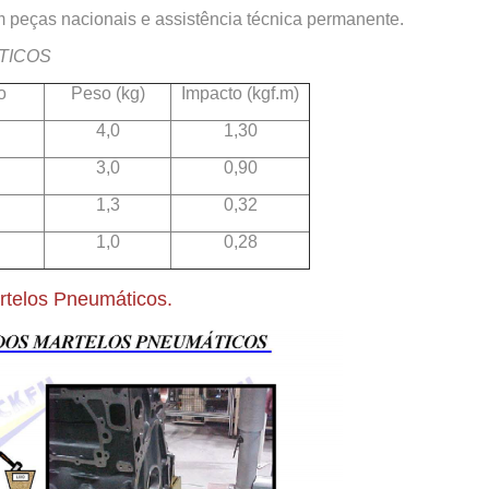
m peças nacionais e assistência técnica permanente.
TICOS
o
Peso (kg)
Impacto (kgf.m)
4,0
1,30
3,0
0,90
1,3
0,32
1,0
0,28
artelos Pneumáticos.