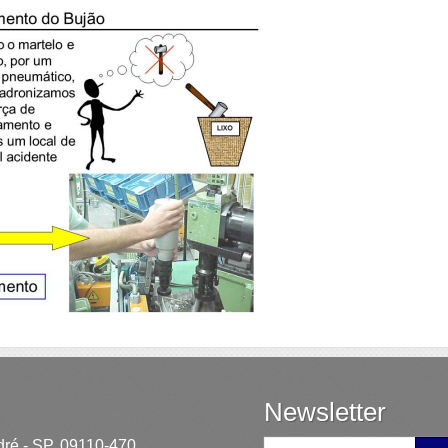
Newsletter
dré - SP, 09110-470