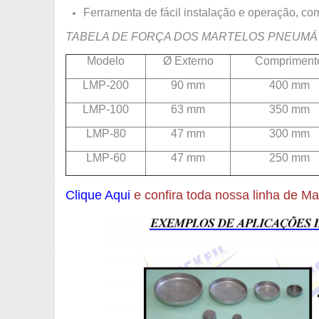
Ferramenta de fácil instalação e operação, co
TABELA DE FORÇA DOS MARTELOS PNEUMÁ
Modelo
Ø Externo
Compriment
LMP-200
90 mm
400 mm
LMP-100
63 mm
350 mm
LMP-80
47 mm
300 mm
LMP-60
47 mm
250 mm
Clique Aqui
e confira toda nossa linha de M