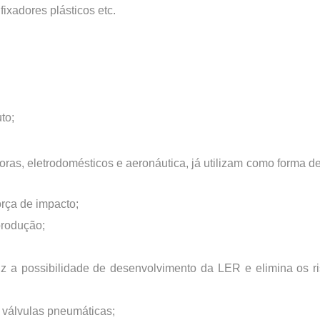
fixadores plásticos etc.
to;
as, eletrodomésticos e aeronáutica, já utilizam como forma d
rça de impacto;
rodução;
uz a possibilidade de desenvolvimento da LER e elimina os r
e válvulas pneumáticas;